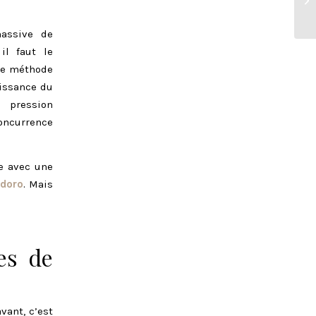
massive de
il faut le
ême méthode
aissance du
e pression
concurrence
ue avec une
doro
. Mais
es de
vant, c’est