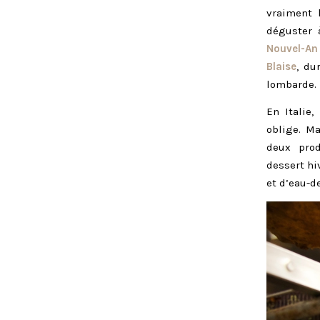
vraiment
déguster 
Nouvel-An
Blaise
, du
lombarde.
En Italie
oblige. M
deux prod
dessert hi
et d’eau-d