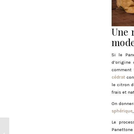
Une r
mode
Si le Pan
d’origine 
comment !
cédrat
con
le citron 
frais et na
On donnera
sphérique
Le proces
Panettone 
Les super toscans :