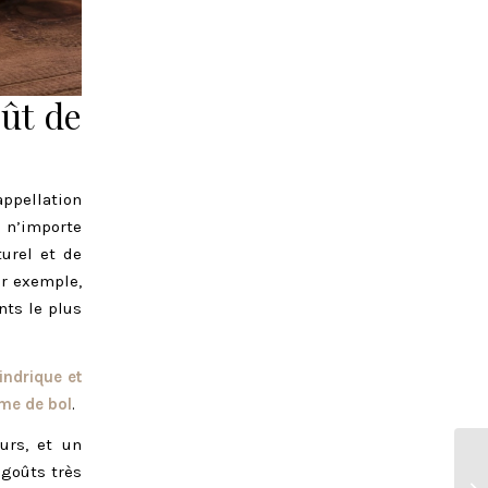
oût de
ppellation
r n’importe
urel et de
r exemple,
nts le plus
indrique et
me de bol
.
urs, et un
 goûts très