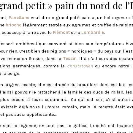
grand petit » pain du nord de l’I
ent,
Panettone
veut dire « grand petit pain », un bel oxymore. I
une
brioche
légèrement zestée aux agrumes et truffée de raisin
 a beaucoup à faire avec le
Piémont
et la
Lombardie
.
 dessert emblématique convient si bien aux températures hive
pour rien. C’est bien des régions « nordiques » du pays qu’il est 
uve même en Suisse, dans le
Tessin
. Il a d’ailleurs des cousi
égions germaniques, comme le
christstollen
ou encore notre i
 la belge.
n origine exacte, elle est drapée du brouillard dont est fait le
 ainsi pouvoir le rattacher à la famille des ducs de milan, le
plus précis, à leurs cuisiniers… Ce qui est sûr, c’est qu’un
 existait déjà sous l’Empire romain, mais la recette était e
, et pas aussi appétissante…
 soit la légende, en tout cas, le gâteau brioché est toujour
, et souvent de la renaissance italienne, même si dans les