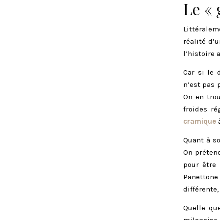
Le « 
Littéralem
réalité d’
l’histoire
Car si le
n’est pas 
On en tro
froides r
cramique
à
Quant à so
On prétend
pour être 
Panettone
différente
Quelle que
milanaise