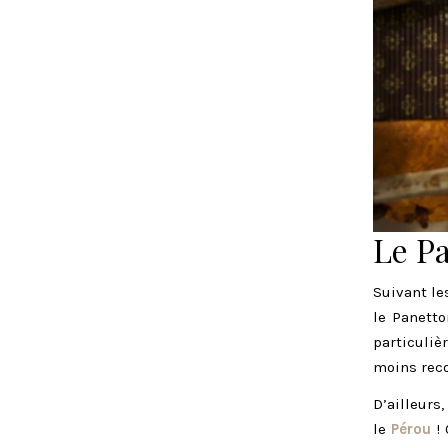
Le P
Suivant le
le Panett
particuliè
moins rec
D’ailleurs,
le
Pérou
! 