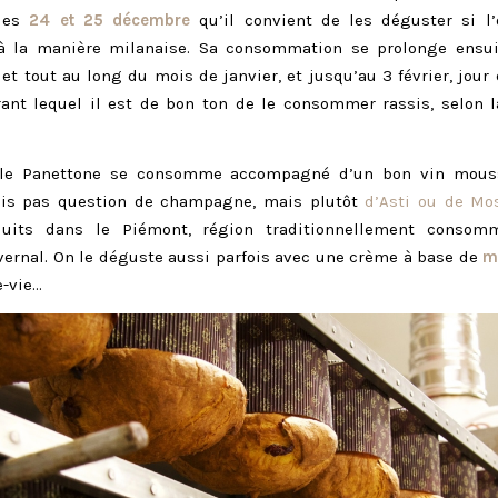
 les
24 et 25 décembre
qu’il convient de les déguster si l’
à la manière milanaise. Sa consommation se prolonge ensui
et tout au long du mois de janvier, et jusqu’au 3 février, jour
rant lequel il est de bon ton de le consommer rassis, selon l
, le Panettone se consomme accompagné d’un bon vin mous
ais pas question de champagne, mais plutôt
d’Asti ou de Mo
uits dans le Piémont, région traditionnellement consom
vernal. On le déguste aussi parfois avec une crème à base de
m
e-vie…