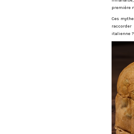
première m
Ces mythes
raccorder
italienne ?