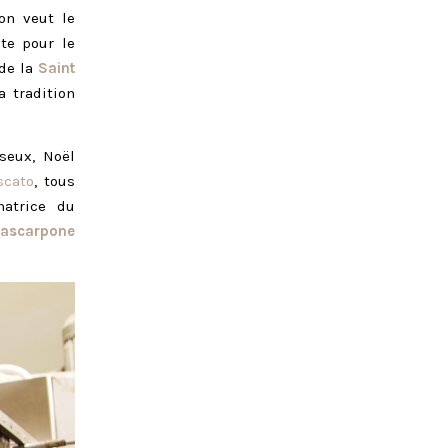
on veut le
te pour le
 de la
Saint
a tradition
seux, Noël
scato
, tous
matrice du
ascarpone