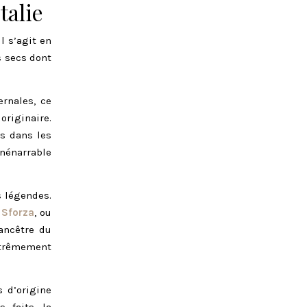
talie
l s’agit en
s secs dont
rnales, ce
originaire.
ns dans les
nénarrable
s légendes.
s
Sforza
, ou
 ancêtre du
xtrêmement
s d’origine
 faits, la