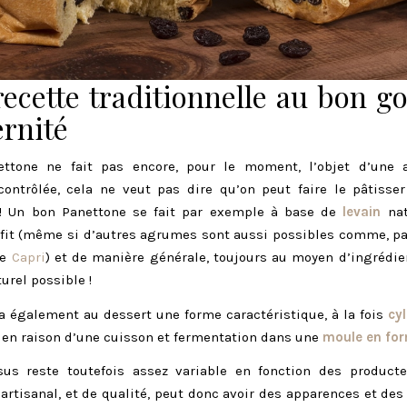
ecette traditionnelle au bon g
rnité
ettone ne fait pas encore, pour le moment, l’objet d’une a
contrôlée, cela ne veut pas dire qu’on peut faire le pâtisse
 Un bon Panettone se fait par exemple à base de
levain
nat
fit (même si d’autres agrumes sont aussi possibles comme, pa
de
Capri
) et de manière générale, toujours au moyen d’ingrédie
turel possible !
 également au dessert une forme caractéristique, à la fois
cyl
, en raison d’une cuisson et fermentation dans une
moule en for
sus reste toutefois assez variable en fonction des producte
artisanal, et de qualité, peut donc avoir des apparences et des