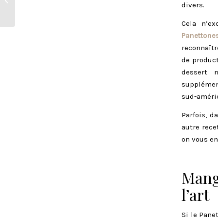
divers.
entre France et Italie
Cela n’ex
Panettones
reconnaîtr
de product
dessert n
supplément
sud-améri
Parfois, d
autre recet
on vous en
Mang
l’art
Si le Pane