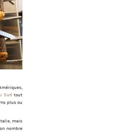
 Amériques,
du Sud
tout
oms plus ou
Italie, mais
 bon nombre