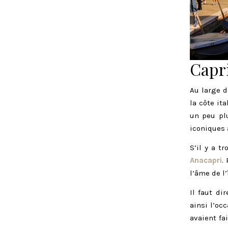
Capri
Au large d
la côte it
un peu pl
iconiques 
S’il y a t
Anacapri
.
l’âme de l’
Il faut di
ainsi l’oc
avaient fa