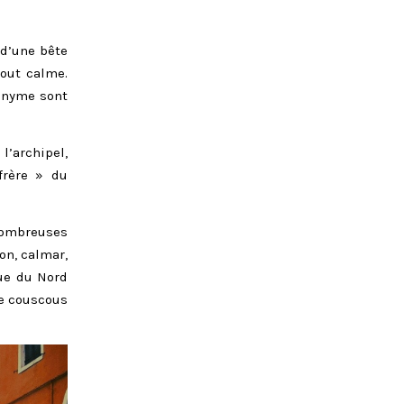
 d’une bête
tout calme.
ponyme sont
l’archipel,
frère » du
nombreuses
son, calmar,
que du Nord
le couscous