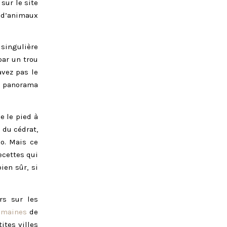
sur le site
 d’animaux
r singulière
par un trou
avez pas le
e panorama
e le pied à
 du cédrat,
lo. Mais ce
ecettes qui
bien sûr, si
rs sur les
romaines
de
ites villes