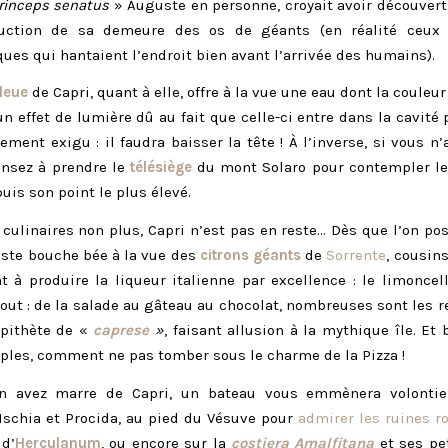
rinceps senatus
» Auguste en personne, croyait avoir découvert 
uction de sa demeure des os de géants (en réalité ceux
ques qui hantaient l’endroit bien avant l’arrivée des humains).
leue
de Capri, quant à elle, offre à la vue une eau dont la couleu
un effet de lumière dû au fait que celle-ci entre dans la cavité 
rement exigu : il faudra baisser la tête ! À l’inverse, si vous n’
ensez à prendre le
télésiège
du mont Solaro pour contempler l
puis son point le plus élevé.
culinaires non plus, Capri n’est pas en reste… Dès que l’on pos
reste bouche bée à la vue des
citrons géants
de
Sorrente
, cousins
t à produire la liqueur italienne par excellence : le limoncel
tout : de la salade au gâteau au chocolat, nombreuses sont les r
épithète de «
caprese
»
, faisant allusion à la mythique île. Et 
ples, comment ne pas tomber sous le charme de la Pizza !
n avez marre de Capri, un bateau vous emmènera volontie
schia et Procida, au pied du Vésuve pour
admirer les ruines 
d’
Herculanum
, ou encore sur la
costiera Amalfitana
et ses pet