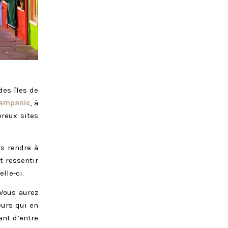
es îles de
ampanie
, à
reux sites
us rendre à
t ressentir
lle-ci.
Vous aurez
urs qui en
ant d’entre