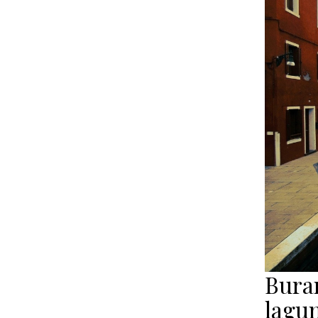
Bura
lagu