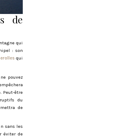
es de
ontagne qui
hipel : son
erolles
qui
 ne pouvez
 empêchera
. Peut-être
ruptifs du
rmettra de
in sans les
r éviter de