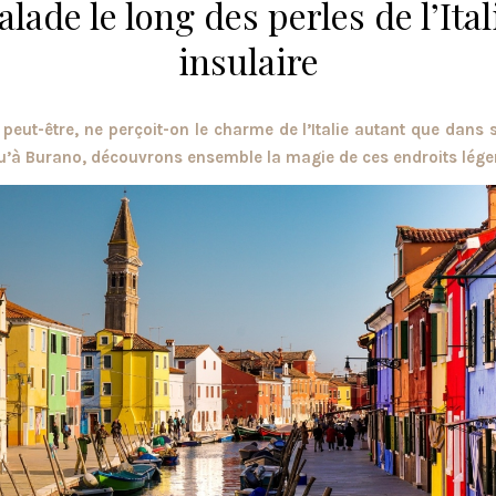
alade le long des perles de l’Ital
insulaire
, peut-être, ne perçoit-on le charme de l’Italie autant que dans s
u’à Burano, découvrons ensemble la magie de ces endroits lége