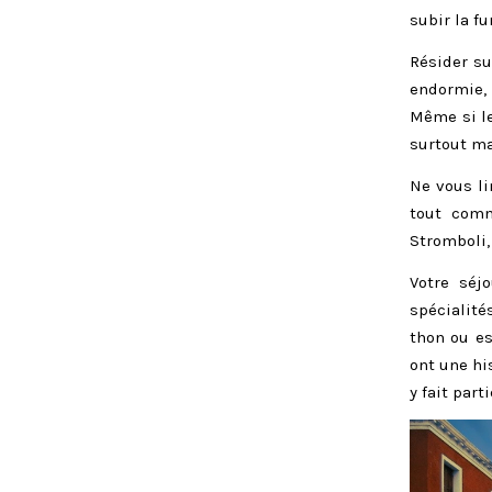
subir la f
Résider su
endormie, 
Même si le
surtout ma
Ne vous li
tout com
Stromboli, 
Votre séj
spécialités
thon ou es
ont une hi
y fait part