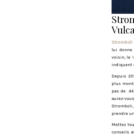
Stro
Vulc
Stromboli
lui donne 
voisin, le
indiquent q
Depuis 20
plus mont
pas de déc
aurez-vou
Stromboli
prendre un
Mettez tou
conseils a