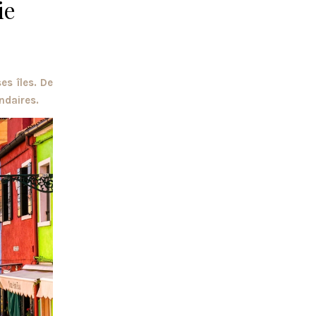
ie
es îles. De
ndaires.