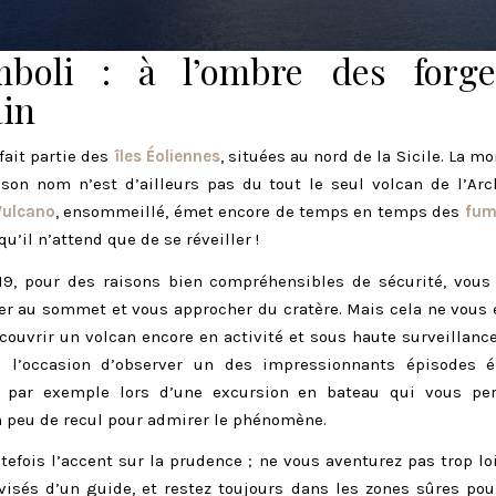
mboli : à l’ombre des forg
ain
fait partie des
îles Éoliennes
, situées au nord de la Sicile. La m
son nom n’est d’ailleurs pas du tout le seul volcan de l’Arc
Vulcano
, ensommeillé, émet encore de temps en temps des
fum
u’il n’attend que de se réveiller !
19, pour des raisons bien compréhensibles de sécurité, vous
er au sommet et vous approcher du cratère. Mais cela ne vous
ouvrir un volcan encore en activité et sous haute surveillance
s l’occasion d’observer un des impressionnants épisodes é
, par exemple lors d’une excursion en bateau qui vous pe
 peu de recul pour admirer le phénomène.
tefois l’accent sur la prudence ; ne vous aventurez pas trop lo
visés d’un guide, et restez toujours dans les zones sûres pou