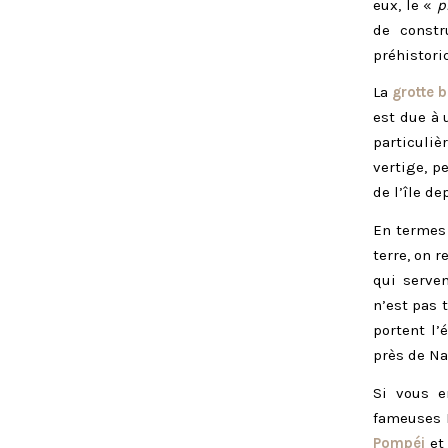
eux, le «
p
de constr
préhistori
La
grotte b
est due à 
particuliè
vertige, p
de l’île de
En termes 
terre, on 
qui serven
n’est pas 
portent l’
près de Na
Si vous e
fameuses I
Pompéi
et 