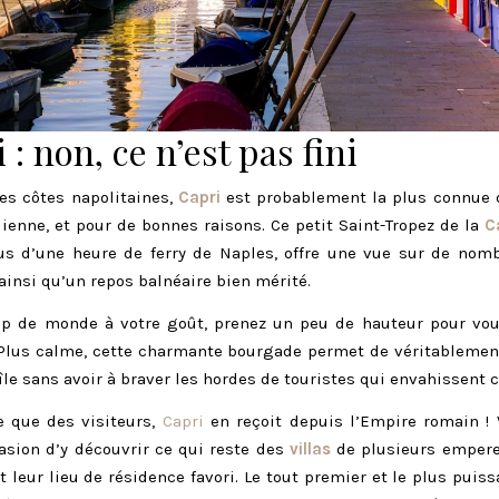
 : non, ce n’est pas fini
es côtes napolitaines,
Capri
est probablement la plus connue d
alienne, et pour de bonnes raisons. Ce petit Saint-Tropez de la
C
us d’une heure de ferry de Naples, offre une vue sur de nomb
ainsi qu’un repos balnéaire bien mérité.
rop de monde à votre goût, prenez un peu de hauteur pour vo
 Plus calme, cette charmante bourgade permet de véritablemen
île sans avoir à braver les hordes de touristes qui envahissent ce
re que des visiteurs,
Capri
en reçoit depuis l’Empire romain ! 
casion d’y découvrir ce qui reste des
villas
de plusieurs empere
it leur lieu de résidence favori. Le tout premier et le plus puiss